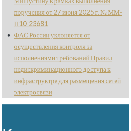
Мишустину в рамках выполнения
поручения от 27 июня 2025 г. № ММ-
П10-23681
ФАС России уклоняется от
осуществления контроля за
исполнениями требований Правил
недискриминационного доступа к
инфраструктре для размещения сетей
электросвязи