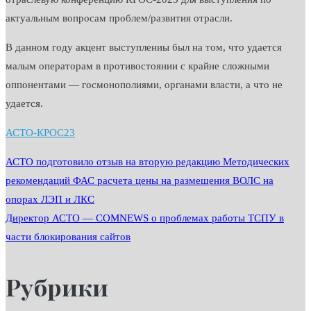
актуальным вопросам проблем/развития отрасли.
В данном году акцент выступлениы был на том, что удается
малым операторам в противостоянии с крайне сложными
оппонентами — госмонополиями, органами власти, а что не
удается.
АСТО-КРОС23
Навигация
АСТО подготовило отзыв на вторую редакцию Методических
рекомендаций ФАС расчета цены на размещения ВОЛС на
опорах ЛЭП и ЛКС
по
Директор АСТО — COMNEWS о проблемах работы ТСПУ в
части блокирования сайтов
записям
Рубрики