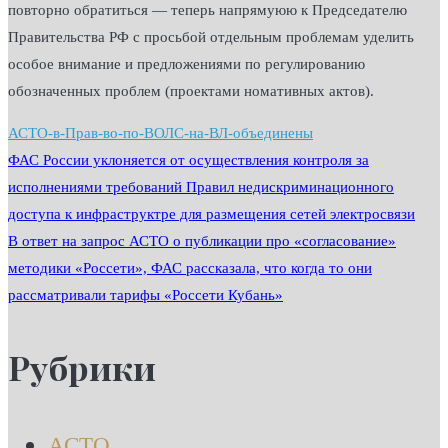
повторно обратиться — теперь напрямуюю к Председателю
Правительства РФ с просьбой отдельным проблемам уделить
особое внимание и предложениями по регулированию
обозначенных проблем (проектами номативных актов).
АСТО-в-Прав-во-по-ВОЛС-на-ВЛ-объединены
Навигация
ФАС России уклоняется от осуществления контроля за
исполнениями требований Правил недискриминационного
доступа к инфраструктре для размещения сетей электросвязи
по
В ответ на запрос АСТО о публикации про «согласование»
методики «Россети», ФАС рассказала, что когда то они
записям
рассматривали тарифы «Россети Кубань»
Рубрики
АСТО