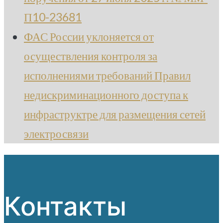
П10-23681
ФАС России уклоняется от
осуществления контроля за
исполнениями требований Правил
недискриминационного доступа к
инфраструктре для размещения сетей
электросвязи
Контакты