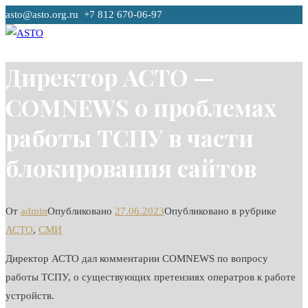
Перейти
asto@asto.org.ru +7 812 670-06-97
к
содержимому
ASTO
Ассоциация Телекоммуникационных Операторов
Директор АСТО —
COMNEWS о проблемах
работы ТСПУ в части
блокирования сайтов
От
admin
Опубликовано
27.06.2023
Опубликовано в рубрике
АСТО
,
СМИ
Директор АСТО дал комментарии COMNEWS по вопросу
работы ТСПУ, о существующих претензиях оператров к работе
устройств.