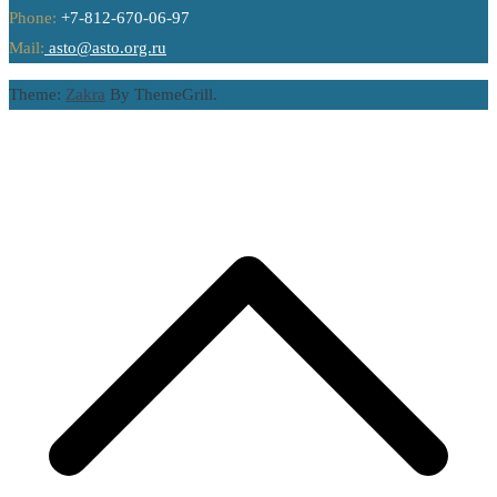
Phone:
+7-812-670-06-97
Mail:
asto@asto.org.ru
Theme:
Zakra
By ThemeGrill.
П
н