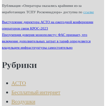
Публикация «Операторы оказались крайними из-за
неработающих ТСПУ Роскомнадзора» доступна по
ссылке
Навигация
Выступление директора АСТО на ежегодной конференции
операторов связи КРОС-2023
Презумпция доверия монополисту: ФАС признает, что
по
включение дополнительных затрат в тариф определяется
владельцем инфраструктуры самостоятельно
записям
Рубрики
АСТО
Бесплатный интернет
Воздушки