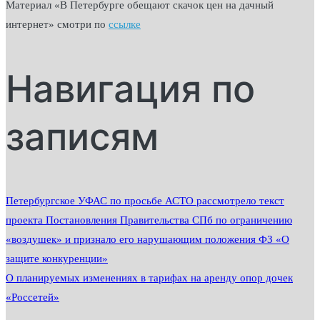
Материал «В Петербурге обещают скачок цен на дачный
интернет» смотри по
ссылке
Навигация по
записям
Петербургское УФАС по просьбе АСТО рассмотрело текст
проекта Постановления Правительства СПб по ограничению
«воздушек» и признало его нарушающим положения ФЗ «О
защите конкуренции»
О планируемых изменениях в тарифах на аренду опор дочек
«Россетей»