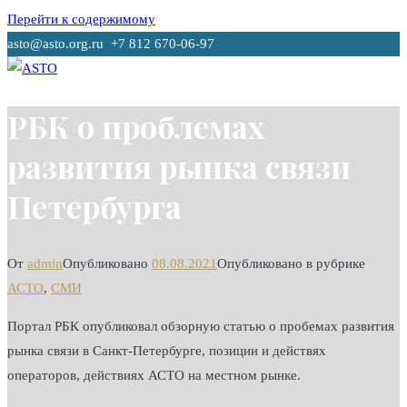
Перейти к содержимому
asto@asto.org.ru +7 812 670-06-97
ASTO
Ассоциация Телекоммуникационных Операторов
РБК о проблемах
развития рынка связи
Петербурга
От
admin
Опубликовано
08.08.2021
Опубликовано в рубрике
АСТО
,
СМИ
Портал РБК опубликовал обзорную статью о пробемах развития
рынка связи в Санкт-Петербурге, позиции и действях
операторов, действиях АСТО на местном рынке.