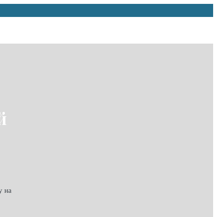
й
у на