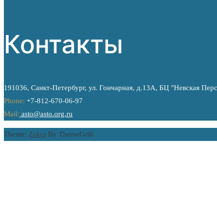
Контакты
191036, Санкт-Петербург, ул. Гончарная, д.13А, БЦ "Невская Пер
Phone:
+7-812-670-06-97
Mail:
asto@asto.org.ru
Theme:
Zakra
By ThemeGrill.