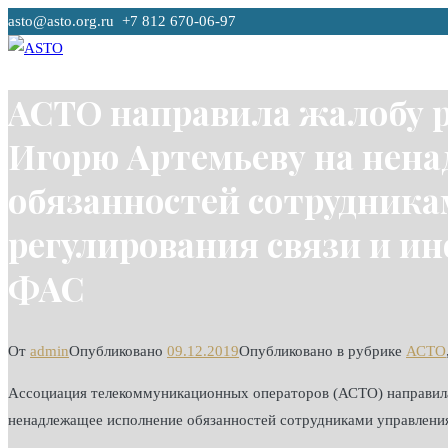
Перейти
asto@asto.org.ru +7 812 670-06-97
к
содержимому
ASTO
Ассоциация Телекоммуникационных Операторов
АСТО направила жалобу 
Игорю Артемьеву на нен
обязанностей сотрудника
регулирования связи и 
ФАС
От
admin
Опубликовано
09.12.2019
Опубликовано в рубрике
АСТО
Ассоциация телекоммуникационных операторов (АСТО) направил
ненадлежащее исполнение обязанностей сотрудниками управлени