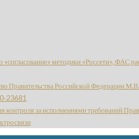
 «согласование» методики «Россети», ФАС рас
ю Правительства Российской Федерации М.В
10-23681
я контроля за исполнениями требований Пра
ектросвязи